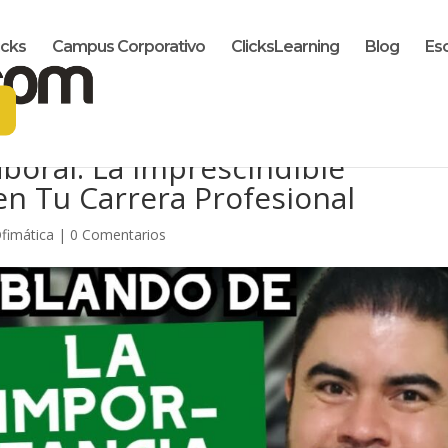
icks
Campus Corporativo
ClicksLearning
Blog
Es
boral: La Imprescindible
en Tu Carrera Profesional
fimática
|
0 Comentarios