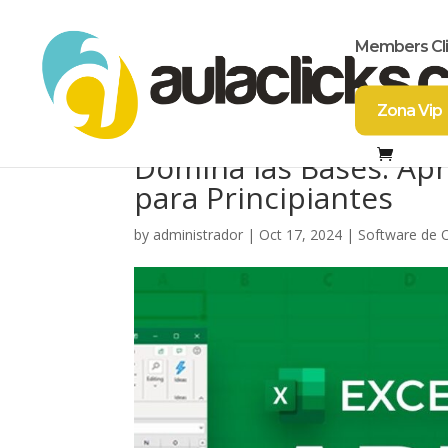
Members Cl
Zona Vip
Domina las Bases: Apr
para Principiantes
by
administrador
|
Oct 17, 2024
|
Software de 