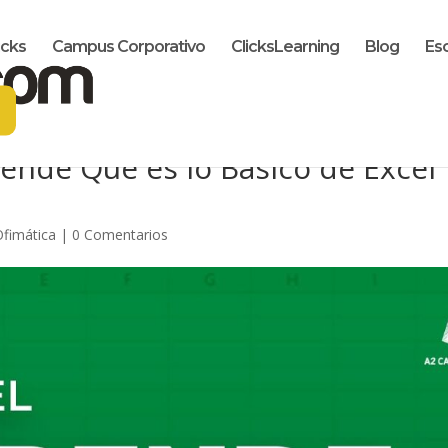
icks
Campus Corporativo
ClicksLearning
Blog
Es
ende Qué es lo Básico de Excel
Ofimática
|
0 Comentarios