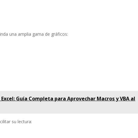
rinda una amplia gama de gráficos:
Excel: Guía Completa para Aprovechar Macros y VBA al
ilitar su lectura: